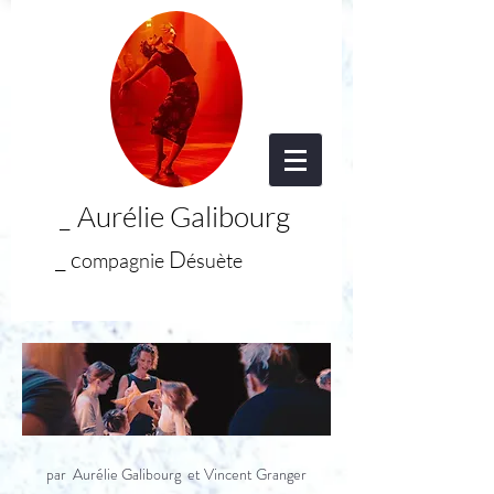
Aurélie Galibourg
_
_
c
D
ompagnie
ésuète
Mon premier
BAL
par Aurélie Galibourg et Vincent Granger